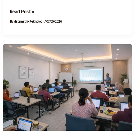
Read Post »
By
datamatrix teknologi
/
07/05/2026
Odoo
Technical
Training:
Investasi
Nyata
untuk
Transformasi
Bisnis
Anda