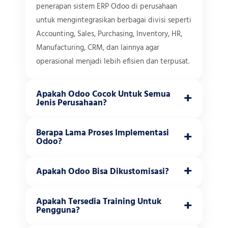
penerapan sistem ERP Odoo di perusahaan
untuk mengintegrasikan berbagai divisi seperti
Accounting, Sales, Purchasing, Inventory, HR,
Manufacturing, CRM, dan lainnya agar
operasional menjadi lebih efisien dan terpusat.
+
Apakah Odoo Cocok Untuk Semua
Jenis Perusahaan?
Ya. Odoo dapat digunakan oleh berbagai jenis
+
Berapa Lama Proses Implementasi
bisnis seperti manufaktur, distributor, retail,
Odoo?
jasa, konstruksi, F&B, hingga perusahaan multi-
Durasi implementasi tergantung kompleksitas
cabang.
+
Apakah Odoo Bisa Dikustomisasi?
bisnis dan jumlah modul yang digunakan. Rata-
rata implementasi membutuhkan waktu 1–6
Bisa. Odoo sangat fleksibel untuk dikustomisasi
+
Apakah Tersedia Training Untuk
bulan.
sesuai workflow perusahaan, termasuk fitur
Pengguna?
tambahan, approval flow, dashboard, dan