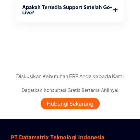
Ya. Kami menyediakan training user, admin,
integrasi API.
+
Apakah Tersedia Support Setelah Go-
hingga technical/developer training agar tim
Live?
perusahaan dapat menggunakan sistem secara
Ya. Kami menyediakan support dan
optimal.
maintenance setelah sistem go-live, termasuk
troubleshooting dan optimasi sistem.
Diskusikan Kebutuhan ERP Anda kepada Kami
Dapatkan Konsultasi Gratis Bersama Ahlinya!
Hubungi Sekarang
PT Datamatrix Teknologi Indonesia