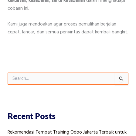
kekuatan, kesabaran, serta ketabahan
dalam menghadapi
cobaan ini.
Kami juga mendoakan agar proses pemulihan berjalan
cepat, lancar, dan semua penyintas dapat kembali bangkit.
S
e
a
r
c
h
f
Recent Posts
o
r
Rekomendasi Tempat Training Odoo Jakarta Terbaik untuk
: