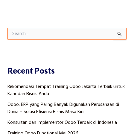
S
e
a
r
c
h
f
Recent Posts
o
r
Rekomendasi Tempat Training Odoo Jakarta Terbaik untuk
:
Karir dan Bisnis Anda
Odoo: ERP yang Paling Banyak Digunakan Perusahaan di
Dunia – Solusi Efisiensi Bisnis Masa Kini
Konsultan dan Implementor Odoo Terbaik di Indonesia
Training Odoo Functional Mei 2026